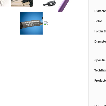
Diamete
Color
I order 
Diamete
Specific
Techflex
Product