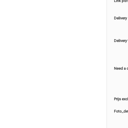
Link pdf
Delivery
Delivery
Need a 
Prijs ex
Foto_det