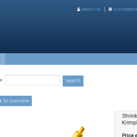
ABOUT US
CUSTOMERSE
p
s
search
k to overview
Shrink
Krimp
Price e