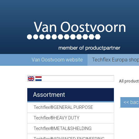
Van Oostvoorn website
Techflex Europa sho
All product
Assortment
<<
bac
Techflex®GENERAL PURPOSE
Techflex®HEAVY DUTY
Techflex®METAL&SHIELDING