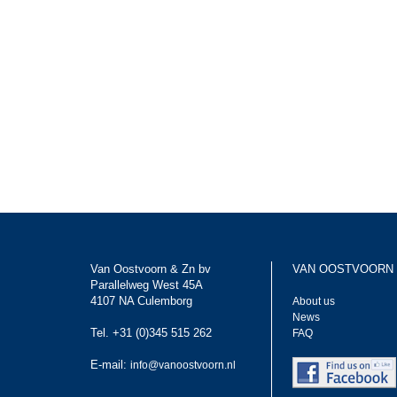
Van Oostvoorn & Zn bv
VAN OOSTVOORN
Parallelweg West 45A
4107 NA Culemborg
About us
News
Tel. +31 (0)345 515 262
FAQ
E-mail:
info@vanoostvoorn.nl