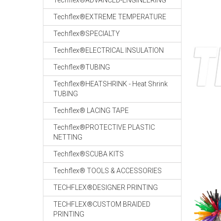
Techflex®ADVANCED-ENGINEERING
Techflex®EXTREME TEMPERATURE
Techflex®SPECIALTY
Techflex®ELECTRICAL INSULATION
Techflex®TUBING
Techflex®HEATSHRINK - Heat Shrink
TUBING
Techflex® LACING TAPE
Techflex®PROTECTIVE PLASTIC
NETTING
Techflex®SCUBA KITS
Techflex® TOOLS & ACCESSORIES
TECHFLEX®DESIGNER PRINTING
TECHFLEX®CUSTOM BRAIDED
PRINTING