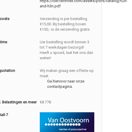
https://cdn.techflex.com/assets/pdfs/catalog/h2n-
and-h3n.pdf
 costs
Verzending is per bestelling
€15,00. Bij bestelling boven
€150,- is de verzending gratis.
 time
Uw bestelling wordt binnen 3
tot 7 werkdagen bezorgd!
Heeft u spoed, laat het ons dan
weten!
quotation
Wij maken graag een offerte op
maat.
Ga hiervoor naar onze
contactpagina.
cl. Belastingen en meer
€8.778
ail-7