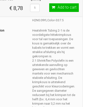
Add to cart
€ 8,78
H2N0.09YLColor-SS7.5
ion
Heatshrink Tubing 2-1 is de
voordeligste hittekrimpkous
voor tal van toepassingen. De
kous is gemakkelijk over de
kabels te trekken en vormt een
strakke afsluiting als hij
gekrompen is.
2:1 Shrinkflex Polyolefin is een
uitstekende aanvulling op
geweven en gevlochten
mantels voor een mechanisch
stabiele afsluiting. De
krimpkous is uitstekend
geschikt voor kleurcoderingen.
De aangegeven diameter
reduceert bij het krimpen tot de
helft (bv.: 6,4 mm voor het
krimpen naar 3,2 mm na het