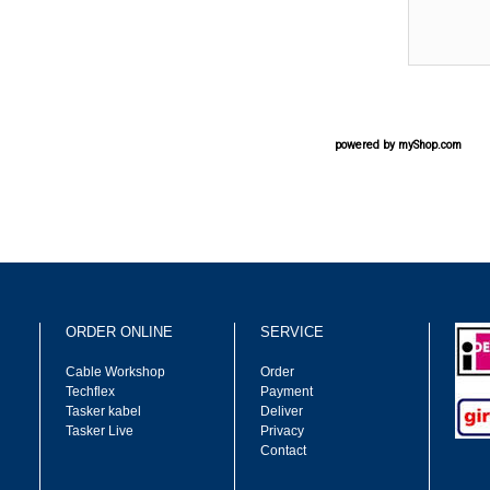
powered by
myShop.com
ORDER ONLINE
SERVICE
Cable Workshop
Order
Techflex
Payment
Tasker kabel
Deliver
Tasker Live
Privacy
Contact