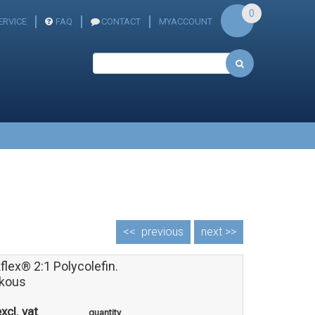
0
RVICE
FAQ
CONTACT
MYACCOUNT
<<
previous
next >>
flex® 2:1 Polycolefin.
kous
xcl. vat
quantity