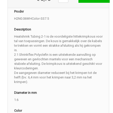
Prodnr
H2N0.06WHColor-SS7.5
Description
Heatshrink Tubing 2-1 is de voordeligste hittekrimpkous voor
tal van toepassingen. De kous is gemakkelijk over de kabels
te trekken en vormt een strakke afsluiting als hij gekrompen
is.
2:1 Shrinkflex Polyolefin is een uitstekende aanvulling op
geweven en gevlochten mantels voor een mechanisch
stabiele afsluiting. De krimpkous is uitstekend geschikt voor
kleurcoderingen.
De aangegeven diameter reduceert bij het krimpen tot de
helft (bv.: 6,4 mm voor het krimpen naar 3,2 mm na het
krimpen).
Diameter in mm
1.6
Color