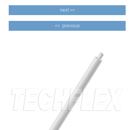
next >>
<<
previous