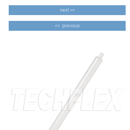
next >>
<<
previous