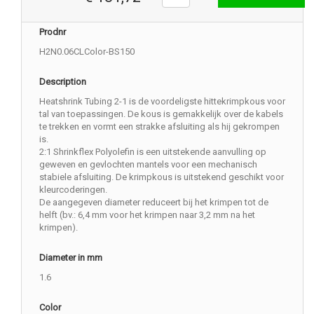
Prodnr
H2N0.06CLColor-BS150
Description
Heatshrink Tubing 2-1 is de voordeligste hittekrimpkous voor
tal van toepassingen. De kous is gemakkelijk over de kabels
te trekken en vormt een strakke afsluiting als hij gekrompen
is.
2:1 Shrinkflex Polyolefin is een uitstekende aanvulling op
geweven en gevlochten mantels voor een mechanisch
stabiele afsluiting. De krimpkous is uitstekend geschikt voor
kleurcoderingen.
De aangegeven diameter reduceert bij het krimpen tot de
helft (bv.: 6,4 mm voor het krimpen naar 3,2 mm na het
krimpen).
Diameter in mm
1.6
Color