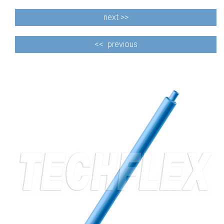
next >>
<<
previous