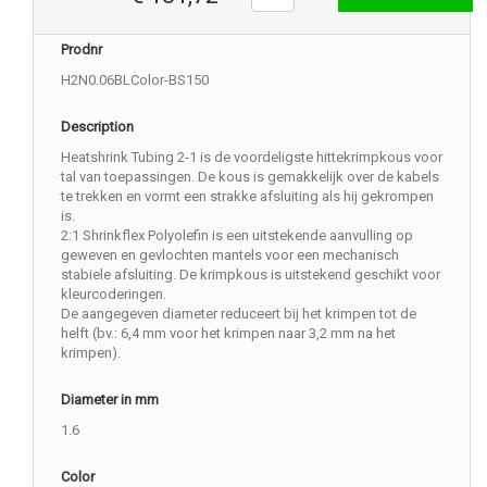
Prodnr
H2N0.06BLColor-BS150
Description
Heatshrink Tubing 2-1 is de voordeligste hittekrimpkous voor
tal van toepassingen. De kous is gemakkelijk over de kabels
te trekken en vormt een strakke afsluiting als hij gekrompen
is.
2:1 Shrinkflex Polyolefin is een uitstekende aanvulling op
geweven en gevlochten mantels voor een mechanisch
stabiele afsluiting. De krimpkous is uitstekend geschikt voor
kleurcoderingen.
De aangegeven diameter reduceert bij het krimpen tot de
helft (bv.: 6,4 mm voor het krimpen naar 3,2 mm na het
krimpen).
Diameter in mm
1.6
Color