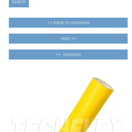
search
<<
back to overview
next >>
<<
previous