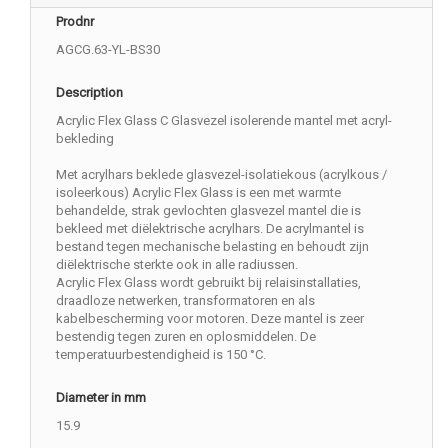
Prodnr
AGCG.63-YL-BS30
Description
Acrylic Flex Glass C Glasvezel isolerende mantel met acryl-
bekleding
Met acrylhars beklede glasvezel-isolatiekous (acrylkous /
isoleerkous) Acrylic Flex Glass is een met warmte
behandelde, strak gevlochten glasvezel mantel die is
bekleed met diëlektrische acrylhars. De acrylmantel is
bestand tegen mechanische belasting en behoudt zijn
diëlektrische sterkte ook in alle radiussen.
Acrylic Flex Glass wordt gebruikt bij relaisinstallaties,
draadloze netwerken, transformatoren en als
kabelbescherming voor motoren. Deze mantel is zeer
bestendig tegen zuren en oplosmiddelen. De
temperatuurbestendigheid is 150 °C.
Diameter in mm
15.9