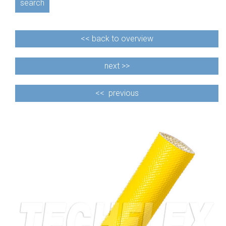
search
<<
back to overview
next >>
<<
previous