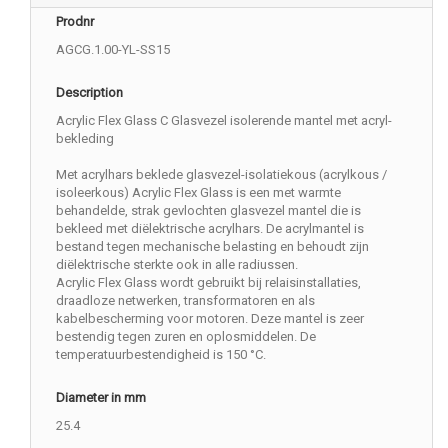
Prodnr
AGCG.1.00-YL-SS15
Description
Acrylic Flex Glass C Glasvezel isolerende mantel met acryl-
bekleding
Met acrylhars beklede glasvezel-isolatiekous (acrylkous /
isoleerkous) Acrylic Flex Glass is een met warmte
behandelde, strak gevlochten glasvezel mantel die is
bekleed met diëlektrische acrylhars. De acrylmantel is
bestand tegen mechanische belasting en behoudt zijn
diëlektrische sterkte ook in alle radiussen.
Acrylic Flex Glass wordt gebruikt bij relaisinstallaties,
draadloze netwerken, transformatoren en als
kabelbescherming voor motoren. Deze mantel is zeer
bestendig tegen zuren en oplosmiddelen. De
temperatuurbestendigheid is 150 °C.
Diameter in mm
25.4